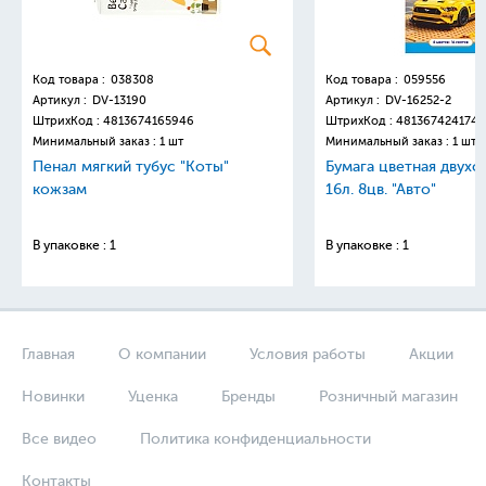
Код товара :
038308
Код товара :
059556
Артикул :
DV-13190
Артикул :
DV-16252-2
ШтрихКод :
4813674165946
ШтрихКод :
4813674241749
Минимальный заказ : 1 шт
Минимальный заказ : 1 шт
Пенал мягкий тубус "Коты"
Бумага цветная двухс
кожзам
16л. 8цв. "Авто"
В упаковке : 1
В упаковке : 1
Главная
О компании
Условия работы
Акции
Новинки
Уценка
Бренды
Розничный магазин
Все видео
Политика конфиденциальности
Контакты