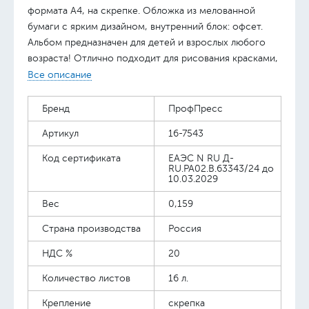
формата А4, на скрепке. Обложка из мелованной
бумаги с ярким дизайном, внутренний блок: офсет.
Альбом предназначен для детей и взрослых любого
возраста! Отлично подходит для рисования красками,
фломастерами, ручками и карандашами.
Все описание
Бренд
ПрофПресс
Артикул
16-7543
Код сертификата
ЕАЭС N RU Д-
RU.PA02.B.63343/24 до
10.03.2029
Вес
0,159
Страна производства
Россия
НДС %
20
Количество листов
16 л.
Крепление
скрепка