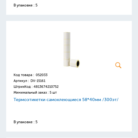
В упаковке : 5
Код товара :
052033
Артикул :
DV-15161
ШтрихКод :
4813674210752
Минимальный заказ : 5 шт
Термоэтикетки самоклеющиеся 58*40мм /300эт/
В упаковке : 5