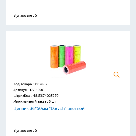
В упаковке : 5
Код товара :
007867
Артикул :
DV-190C
ШтрихКод :
4813674023970
Минимальный заказ : 5 шт
Ценник 36*50мм "Darvish" цветной
В упаковке : 5