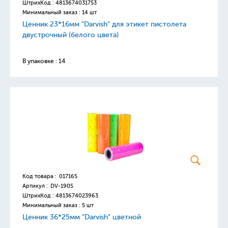
ШтрихКод :
4813674031753
Минимальный заказ : 14 шт
Ценник 23*16мм "Darvish" для этикет пистолета
двустрочный (белого цвета)
В упаковке : 14
Код товара :
017165
Артикул :
DV-190S
ШтрихКод :
4813674023963
Минимальный заказ : 5 шт
Ценник 36*25мм "Darvish" цветной