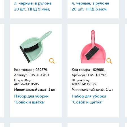
л, черные, в рулоне
л, черные, в рулоне
20 шт., ПНД 5 мкм,
20 шт., ПНД 6 мкм
47х55 см, ЛЮБАША
Код товара :
029879
Код товара :
029881
Артикул :
DV-H-176-1
Артикул :
DV-H-178-1
ШтрихКод :
ШтрихКод :
4813674119505
4813674119529
Минимальный заказ : 1 шт
Минимальный заказ : 1 шт
Набор для уборки
Набор для уборки
"Совок и щётка"
"Совок и щётка"