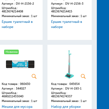
Артикул :
DV-H-2156-2
Артикул :
DV-H-2156-3
ШтрихКод :
ШтрихКод :
4813674214408
4813674214415
Минимальный заказ : 1 шт
Минимальный заказ : 1 шт
Ёршик туалетный в
Ёршик туалетный в
наборе
наборе
Новинка
Код товара :
060430
Код товара :
045654
Артикул :
344027
Артикул :
DV-H-193-1
ШтрихКод :
ШтрихКод :
4680211455040
4813674174337
Минимальный заказ : 1 шт
Минимальный заказ : 1 шт
Мешки для мусора
Набор для уборки