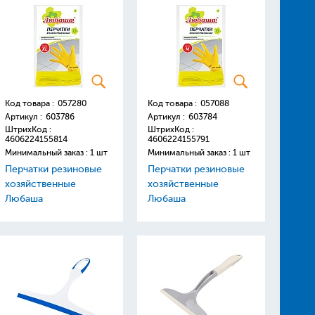
Код товара :
057280
Код товара :
057088
Артикул :
603786
Артикул :
603784
ШтрихКод :
ШтрихКод :
4606224155814
4606224155791
Минимальный заказ : 1 шт
Минимальный заказ : 1 шт
Перчатки резиновые
Перчатки резиновые
хозяйственные
хозяйственные
Любаша
Любаша
хлопчатобумажное
хлопчатобумажное
напыление р-р XL
напыление р-р М