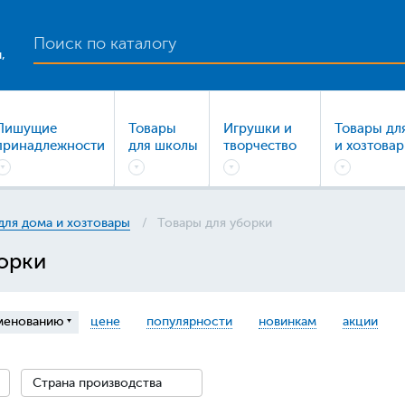
,
Пишущие
Товары
Игрушки и
Товары дл
принадлежности
для школы
творчество
и хозтова
для дома и хозтовары
Товары для уборки
орки
менованию
цене
популярности
новинкам
акции
Страна производства