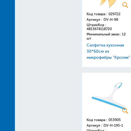
Код товара :
029722
Артикул :
DV-H-98
ШтрихКод :
4813674118720
Минимальный заказ : 12
шт
Салфетка кухонная
30*60см из
микрофибры "Кролик"
цвет ассорти
Код товара :
053905
Артикул :
DV-H-195-1
ШтрихКод :