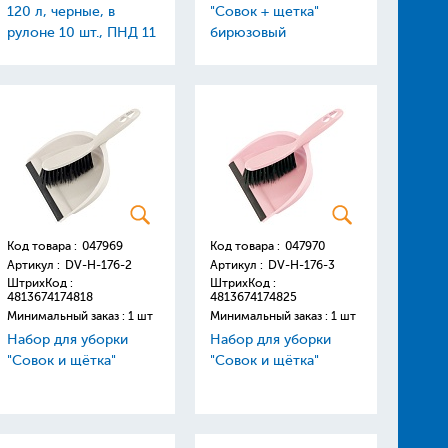
120 л, черные, в
"Совок + щетка"
рулоне 10 шт., ПНД 11
бирюзовый
мкм
Код товара :
047969
Код товара :
047970
Артикул :
DV-H-176-2
Артикул :
DV-H-176-3
ШтрихКод :
ШтрихКод :
4813674174818
4813674174825
Минимальный заказ : 1 шт
Минимальный заказ : 1 шт
Набор для уборки
Набор для уборки
"Совок и щётка"
"Совок и щётка"