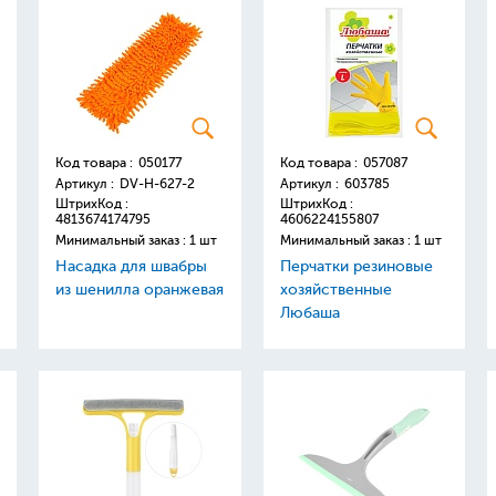
Код товара :
050177
Код товара :
057087
Артикул :
DV-H-627-2
Артикул :
603785
ШтрихКод :
ШтрихКод :
4813674174795
4606224155807
Минимальный заказ : 1 шт
Минимальный заказ : 1 шт
Насадка для швабры
Перчатки резиновые
из шенилла оранжевая
хозяйственные
Любаша
хлопчатобумажное
напыление р-р L