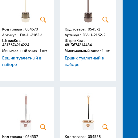
Код товара :
054570
Код товара :
054571
Артикул :
DV-H-2162-1
Артикул :
DV-H-2162-2
ШтрихКод :
ШтрихКод :
4813674214224
4813674214484
Минимальный заказ : 1 шт
Минимальный заказ : 1 шт
Ёршик туалетный в
Ёршик туалетный в
наборе
наборе
Код товара :
054557
Код товара :
054558