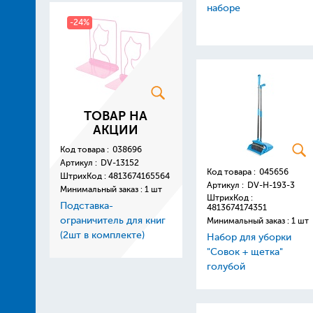
наборе
-24%
ТОВАР НА
АКЦИИ
Код товара :
038696
Артикул :
DV-13152
Код товара :
045656
ШтрихКод :
4813674165564
Артикул :
DV-H-193-3
Минимальный заказ : 1 шт
ШтрихКод :
Подставка-
4813674174351
ограничитель для книг
Минимальный заказ : 1 шт
(2шт в комплекте)
Набор для уборки
металлическая ассорти
"Совок + щетка"
13, 8*10*17см
голубой