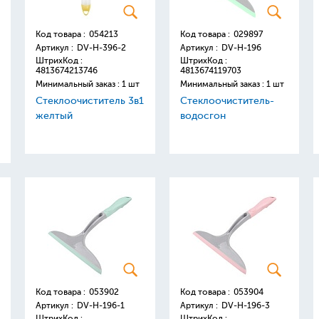
Код товара :
054213
Код товара :
029897
Артикул :
DV-H-396-2
Артикул :
DV-H-196
ШтрихКод :
ШтрихКод :
4813674213746
4813674119703
Минимальный заказ : 1 шт
Минимальный заказ : 1 шт
Стеклоочиститель 3в1
Стеклоочиститель-
желтый
водосгон
Код товара :
053902
Код товара :
053904
Артикул :
DV-H-196-1
Артикул :
DV-H-196-3
ШтрихКод :
ШтрихКод :