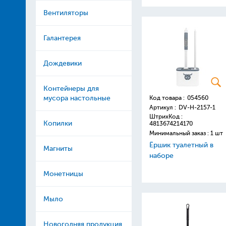
Вентиляторы
Галантерея
Дождевики
Контейнеры для
мусора настольные
Код товара :
054560
Артикул :
DV-H-2157-1
ШтрихКод :
Копилки
4813674214170
Минимальный заказ : 1 шт
Ёршик туалетный в
Магниты
наборе
Монетницы
Мыло
Новогодняя продукция