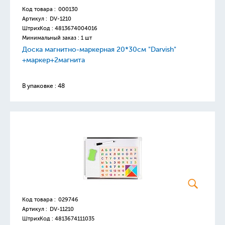
Код товара :
000130
Артикул :
DV-1210
ШтрихКод :
4813674004016
Минимальный заказ : 1 шт
Доска магнитно-маркерная 20*30см "Darvish"
+маркер+2магнита
В упаковке : 48
Код товара :
029746
Артикул :
DV-11210
ШтрихКод :
4813674111035