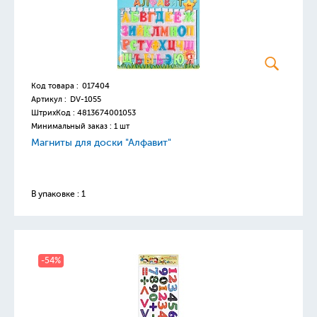
Код товара :
017404
Артикул :
DV-1055
ШтрихКод :
4813674001053
Минимальный заказ : 1 шт
Магниты для доски "Алфавит"
В упаковке : 1
-54%