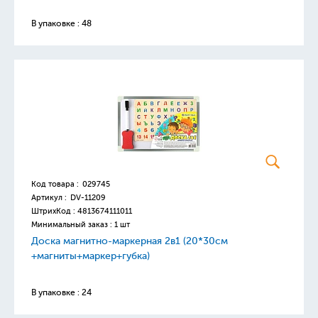
В упаковке : 48
Код товара :
029745
Артикул :
DV-11209
ШтрихКод :
4813674111011
Минимальный заказ : 1 шт
Доска магнитно-маркерная 2в1 (20*30см
+магниты+маркер+губка)
В упаковке : 24