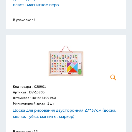
пласт.+магнитное перо
В упаковке : 1
Код товара :
028901
Артикул :
DV-10805
ШтрихКод :
4813674091931
Минимальный заказ : 1 шт
Доска для рисования двусторонняя 27*37см (доска,
мелки, губка, магниты, маркер)
В упаковке : 12