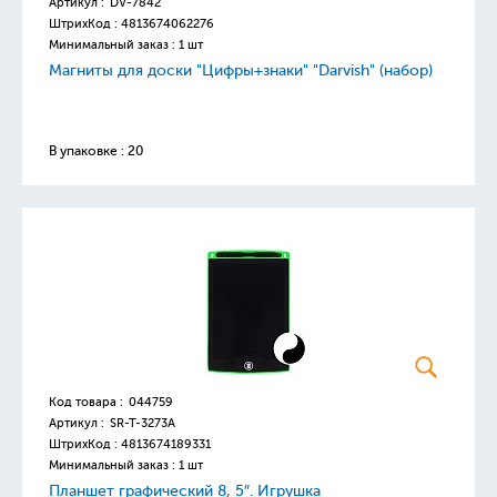
Артикул :
DV-7842
ШтрихКод :
4813674062276
Минимальный заказ : 1 шт
Магниты для доски "Цифры+знаки" "Darvish" (набор)
В упаковке : 20
Код товара :
044759
Артикул :
SR-T-3273A
ШтрихКод :
4813674189331
Минимальный заказ : 1 шт
Планшет графический 8, 5″. Игрушка