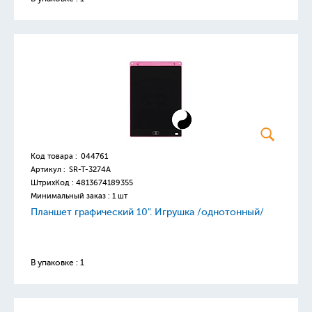
Код товара :
044761
Артикул :
SR-T-3274A
ШтрихКод :
4813674189355
Минимальный заказ : 1 шт
Планшет графический 10". Игрушка /однотонный/
В упаковке : 1