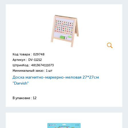
Код товара :
029748
Артикул :
DV-11212
ШтрихКод :
4813674111073
Минимальный заказ : 1 шт
Доска магнитно-маркерно-меловая 27*27см
"Darvish"
В упаковке : 12