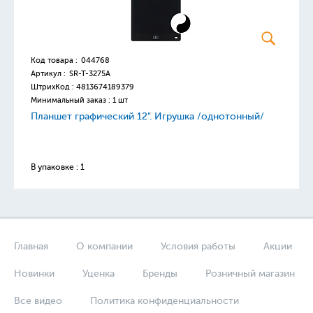
Код товара :
044768
Артикул :
SR-T-3275A
ШтрихКод :
4813674189379
Минимальный заказ : 1 шт
Планшет графический 12". Игрушка /однотонный/
В упаковке : 1
Главная
О компании
Условия работы
Акции
Новинки
Уценка
Бренды
Розничный магазин
Все видео
Политика конфиденциальности