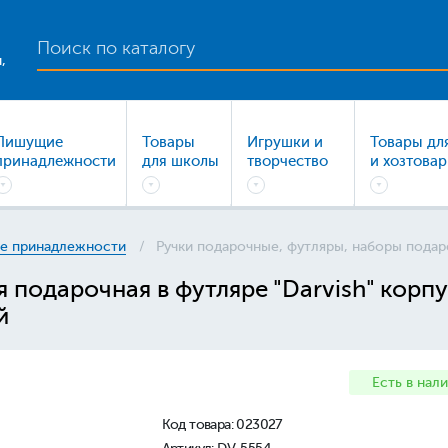
,
Пишущие
Товары
Игрушки и
Товары дл
принадлежности
для школы
творчество
и хозтова
е принадлежности
Ручки подарочные, футляры, наборы пода
я подарочная в футляре "Darvish" корп
й
Есть в нал
Код товара:
023027