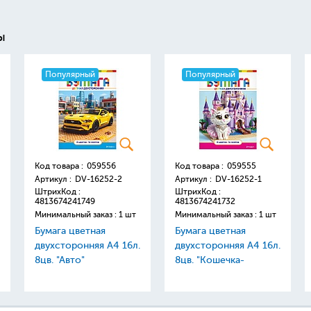
ы
Популярный
Популярный
Код товара :
059556
Код товара :
059555
Артикул :
DV-16252-2
Артикул :
DV-16252-1
ШтрихКод :
ШтрихКод :
4813674241749
4813674241732
Минимальный заказ : 1 шт
Минимальный заказ : 1 шт
Бумага цветная
Бумага цветная
двухсторонняя А4 16л.
двухсторонняя А4 16л.
8цв. "Авто"
8цв. "Кошечка-
принцесса"