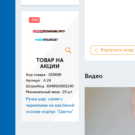
-66%
Вернуться назад
ТОВАР НА
АКЦИИ
Код товара :
039698
Видео
Артикул :
A 24
ШтрихКод :
6948910001240
Минимальный заказ : 20 шт
Ручка шар. синяя с
чернилами на масляной
основе корпус "Цветы"
"soft"