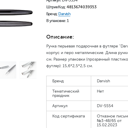
Артикул: DV-5554
ШтрихКод:
4813674039353
Бренд:
Darvish
В упаковке: 1
Описание:
Ручка перьевая подарочная в футляре "Darv
корпус и перо металлические. Длина ручки
см. Размер упаковки (прозрачный пластик
футляр): 15,6*2,5*2,5 см.
Бренд
Darvish
Тематический
Нет
праздник
Артикул
DV-5554
Код сертификата
Отказное пись
№3-48/65 от
15.02.2023