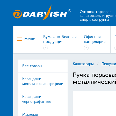
Оптовая торговля:
канцтовары, игрушки
спорт, хозгруппа
Бумажно-беловая
Офисная
Меню
продукция
канцелярия
Канцтовары
Пишущи
Все товары
Ручка перьева
Карандаши
металлически
механические, грифели
Карандаши
чернографитные
Маркеры