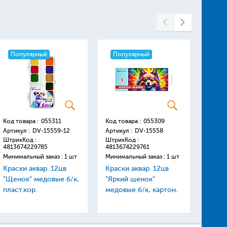
Популярный
Популярный
Поп
Код товара :
055311
Код товара :
055309
Код то
Артикул :
DV-15559-12
Артикул :
DV-15558
Артику
ШтрихКод :
ШтрихКод :
Штрих
4813674229785
4813674229761
48136
Минимальный заказ : 1 шт
Минимальный заказ : 1 шт
Минима
Краски аквар. 12цв
Краски аквар. 12цв
Линей
"Щенок" медовые б/к,
"Яркий щенок"
цветн
пласт.кор.
медовые б/к, картон.
мягки
упаковка
"Darvi