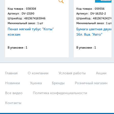
Код товара :
038308
Код товара :
059556
Артикул :
DV-13190
Артикул :
DV-16252-2
ШтрихКод :
4813674165946
ШтрихКод :
4813674241749
Минимальный заказ : 1 шт
Минимальный заказ : 1 шт
Пенал мягкий тубус "Коты"
Бумага цветная двухс
кожзам
16л. 8цв. "Авто"
В упаковке : 1
В упаковке : 1
Главная
О компании
Условия работы
Акции
Новинки
Уценка
Бренды
Розничный магазин
Все видео
Политика конфиденциальности
Контакты