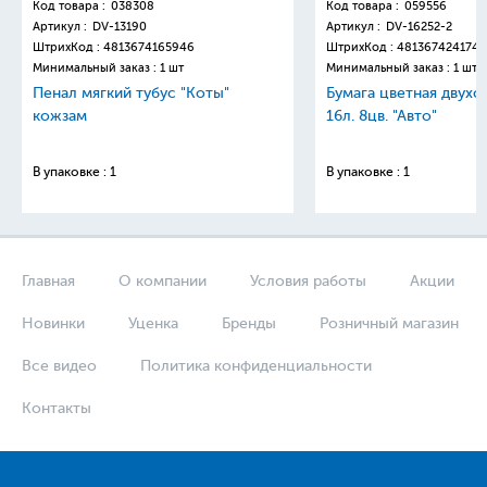
Код товара :
038308
Код товара :
059556
Артикул :
DV-13190
Артикул :
DV-16252-2
ШтрихКод :
4813674165946
ШтрихКод :
4813674241749
Минимальный заказ : 1 шт
Минимальный заказ : 1 шт
Пенал мягкий тубус "Коты"
Бумага цветная двухс
кожзам
16л. 8цв. "Авто"
В упаковке : 1
В упаковке : 1
Главная
О компании
Условия работы
Акции
Новинки
Уценка
Бренды
Розничный магазин
Все видео
Политика конфиденциальности
Контакты