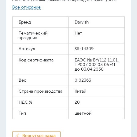
размазывает рисунок. Упаковка: кар. кор. обтянута
Все описание
плёнкой. 12,5*11*2см
Бренд
Darvish
Тематический
Нет
праздник
Артикул
SR-14309
Код сертификата
ЕАЭС № BY/112 11.01.
TP007 002.03 05741
до 03.04.2030
Вес
0,02363
Страна производства
Китай
НДС %
20
Тип
цветной
Вернуться назад