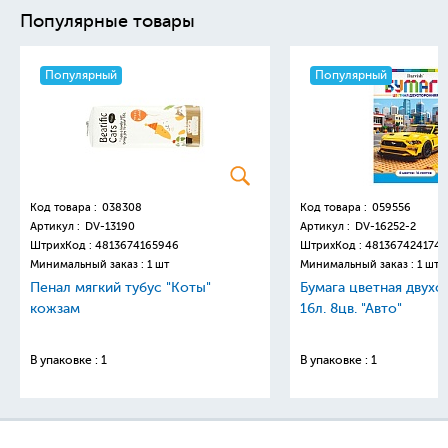
Популярные товары
Популярный
Популярный
Код товара :
038308
Код товара :
059556
Артикул :
DV-13190
Артикул :
DV-16252-2
ШтрихКод :
4813674165946
ШтрихКод :
4813674241749
Минимальный заказ : 1 шт
Минимальный заказ : 1 шт
Пенал мягкий тубус "Коты"
Бумага цветная двухс
кожзам
16л. 8цв. "Авто"
В упаковке : 1
В упаковке : 1