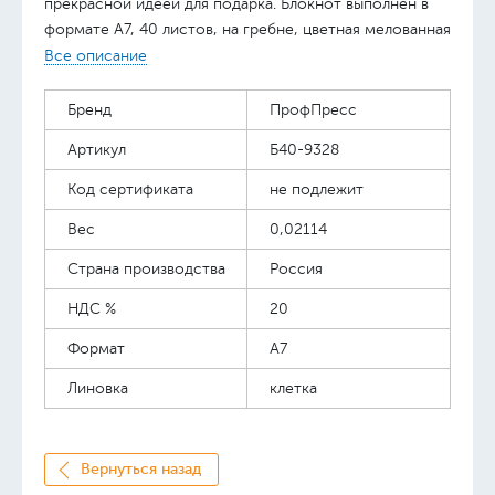
прекрасной идеей для подарка. Блокнот выполнен в
формате А7, 40 листов, на гребне, цветная мелованная
обложка, внутренний блок - офсет.
Все описание
Бренд
ПрофПресс
Артикул
Б40-9328
Код сертификата
не подлежит
Вес
0,02114
Страна производства
Россия
НДС %
20
Формат
А7
Линовка
клетка
Вернуться назад