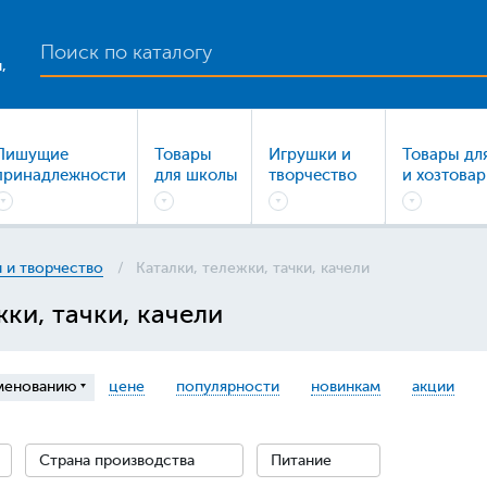
,
Пишущие
Товары
Игрушки и
Товары дл
принадлежности
для школы
творчество
и хозтова
 и творчество
Каталки, тележки, тачки, качели
жки, тачки, качели
менованию
цене
популярности
новинкам
акции
Страна производства
Питание