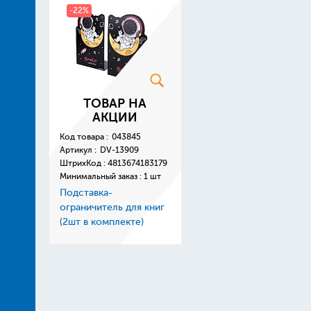
-22%
ТОВАР НА
АКЦИИ
Код товара :
043845
Артикул :
DV-13909
ШтрихКод :
4813674183179
Минимальный заказ : 1 шт
Подставка-
ограничитель для книг
(2шт в комплекте)
металлическая
13*10*20см