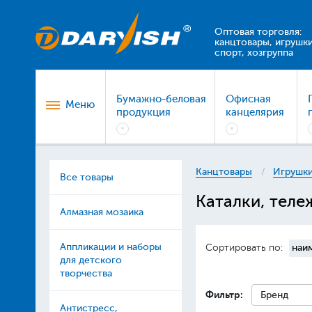
Оптовая торговля:
канцтовары, игрушки
спорт, хозгруппа
Бумажно-беловая
Офисная
Меню
продукция
канцелярия
Канцтовары
Игрушки
Все товары
Каталки, теле
Алмазная мозаика
Аппликации и наборы
Сортировать по:
наи
для детского
творчества
Фильтр:
Бренд
Антистресс,