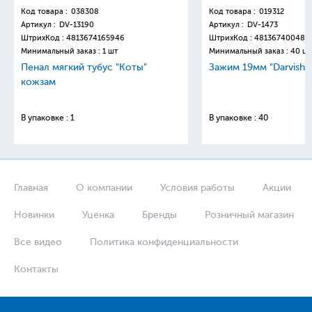
Код товара :
038308
Код товара :
019312
Артикул :
DV-13190
Артикул :
DV-1473
ШтрихКод :
4813674165946
ШтрихКод :
481367400481
Минимальный заказ : 1 шт
Минимальный заказ : 40 шт
Пенал мягкий тубус "Коты"
Зажим 19мм "Darvish"
кожзам
В упаковке : 1
В упаковке : 40
Главная
О компании
Условия работы
Акции
Новинки
Уценка
Бренды
Розничный магазин
Все видео
Политика конфиденциальности
Контакты