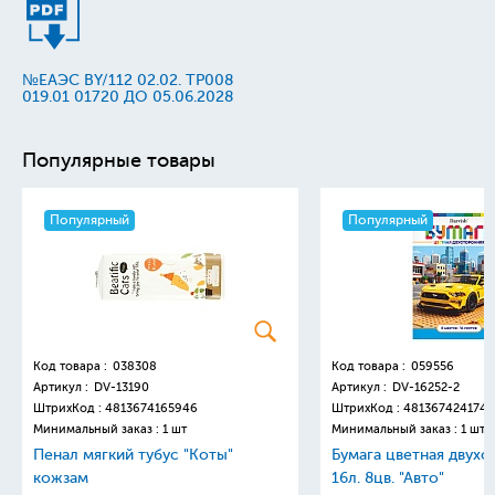
№ЕАЭС BY/112 02.02. TP008
019.01 01720 ДО 05.06.2028
Популярные товары
Популярный
Популярный
Код товара :
038308
Код товара :
059556
Артикул :
DV-13190
Артикул :
DV-16252-2
ШтрихКод :
4813674165946
ШтрихКод :
4813674241749
Минимальный заказ : 1 шт
Минимальный заказ : 1 шт
Пенал мягкий тубус "Коты"
Бумага цветная двухс
кожзам
16л. 8цв. "Авто"