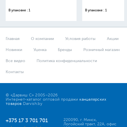
В упаковке : 1
В упаковке : 1
Главная
О компании
Условия работы
Акции
Новинки
Уценка
Бренды
Розничный магазин
Все видео
Политика конфиденциальности
Контакты
© «Дарвиш С» 2005–2026
Интернет-каталог оптовой продажи
канцелярских
товаров
Darvish.by
+375 17 3 701 701
220090, г. Минск,
Логойский тракт, 22А, офис