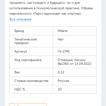
прошлого, настоящего и будущего, но и для
использования в психологической практике. Образы
марсельского «Таро» вдохновят как опытных
прорицателей, так и только вступивших на этот путь
Все описание
гадателей. В наборе: Таро из гибкого картона (22
старшего аркана, 56 младшего, 2 пустые карты),
Бренд
Miland
инструкция.
Тематический
Нет
праздник
Артикул
ГК-2745
Код сертификата
Отказное письмо
№1360 от 13.09.2022
Вес
0,12
Страна производства
Россия
НДС %
20