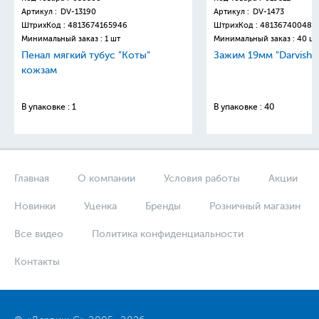
Артикул :
DV-13190
Артикул :
DV-1473
ШтрихКод :
4813674165946
ШтрихКод :
481367400481
Минимальный заказ : 1 шт
Минимальный заказ : 40 шт
Пенал мягкий тубус "Коты"
Зажим 19мм "Darvish"
кожзам
В упаковке : 1
В упаковке : 40
Главная
О компании
Условия работы
Акции
Новинки
Уценка
Бренды
Розничный магазин
Все видео
Политика конфиденциальности
Контакты