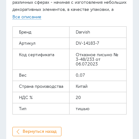
различных сферах - начиная с изготовления небольших
декоративных элементов, в качестве упаковки, а
также для украшения интерьера. Нежная
Все описание
полупрозрачная структура, напоминающая тонкий
папирус позволяет приспособить этот материал и для
Бренд
Darvish
других целей. Все зависит от фантазии и
Артикул
DV-14183-7
первоначальной задумки. Тем более, что работать с
тишью - одно удовольствие, он может принять любую
Код сертификата
Отказное письмо №
форму и полностью "приспособиться" под ваш
3-48/233 от
06.07.2023
уникальный дизайн. Упаковка - пакет 13,5*29см,
европодвес
Вес
0,07
Страна производства
Китай
НДС %
20
Тип
тишью
Вернуться назад