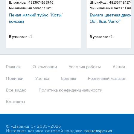
ШтрихКод :
4813674165946
ШтрихКод :
4813674241749
Минимальный заказ : 1 шт
Минимальный заказ : 1 шт
Пенал мягкий тубус "Коты"
Бумага цветная двухс
кожзам
16л. 8цв. "Авто"
В упаковке : 1
В упаковке : 1
Главная
О компании
Условия работы
Акции
Новинки
Уценка
Бренды
Розничный магазин
Все видео
Политика конфиденциальности
Контакты
© «Дарвиш С» 2005–2026
Интернет-каталог оптовой продажи
канцелярских