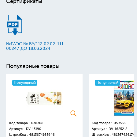
Сертификаты
№ЕАЭС № BY/112 02.02. 111
00247 ДО 18.03.2024
Популярные товары
Популярный
Популярный
Код товара :
038308
Код товара :
059556
Артикул :
DV-13190
Артикул :
DV-16252-2
ШтрихКод :
4813674165946
ШтрихКод :
4813674241749