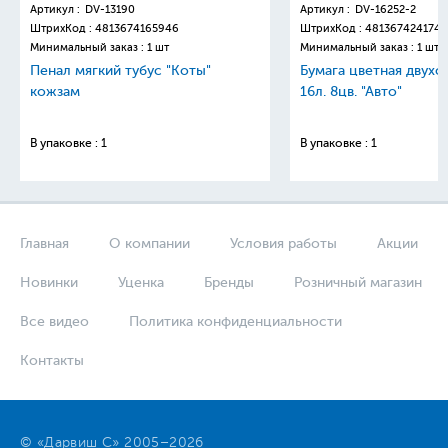
Артикул :
DV-13190
Артикул :
DV-16252-2
ШтрихКод :
4813674165946
ШтрихКод :
4813674241749
Минимальный заказ : 1 шт
Минимальный заказ : 1 шт
Пенал мягкий тубус "Коты"
Бумага цветная двухс
кожзам
16л. 8цв. "Авто"
В упаковке : 1
В упаковке : 1
Главная
О компании
Условия работы
Акции
Новинки
Уценка
Бренды
Розничный магазин
Все видео
Политика конфиденциальности
Контакты
© «Дарвиш С» 2005–2026