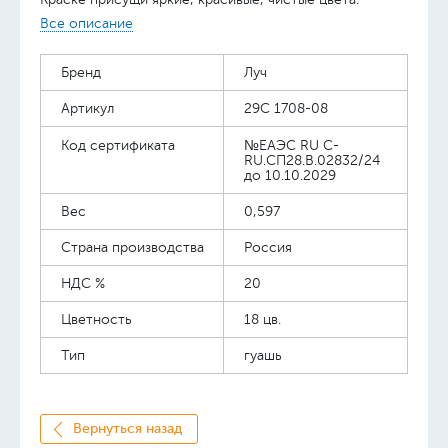
Хорошо смешиваются, позволяя получать новые
Все описание
чистые цвета и оттенки.
Бренд
Луч
Артикул
29С 1708-08
Код сертификата
№ЕАЭС RU C-
RU.СП28.В.02832/24
до 10.10.2029
Вес
0,597
Страна производства
Россия
НДС %
20
Цветность
18 цв.
Тип
гуашь
Вернуться назад