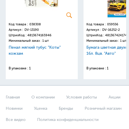
Код товара :
038308
Код товара :
059556
Артикул :
DV-13190
Артикул :
DV-16252-2
ШтрихКод :
4813674165946
ШтрихКод :
4813674241749
Минимальный заказ : 1 шт
Минимальный заказ : 1 шт
Пенал мягкий тубус "Коты"
Бумага цветная двухс
кожзам
16л. 8цв. "Авто"
В упаковке : 1
В упаковке : 1
Главная
О компании
Условия работы
Акции
Новинки
Уценка
Бренды
Розничный магазин
Все видео
Политика конфиденциальности