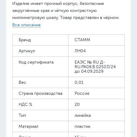
Изделие имеет прочный корпус, безопасные
закруглённые края и чёткую контрастную
миллиметровую шкалу. Товар представлен в чёрном
цвете. • Материал: полистирол; • Цвет: чёрный.
Все описание
Бренд
СТАММ
Артикул
ЛН04
Код сертификата
ЕАЭС № RU Д-
RU.PA08.B.02503/24
до 04.09.2029
Вес
0,01
Страна производства
Россия
НДС %
20
Тип
линейка
Материал
пластик