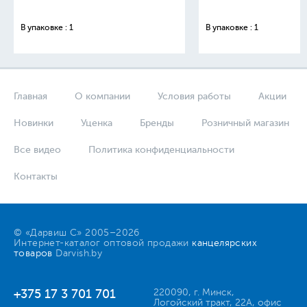
В упаковке : 1
В упаковке : 1
Главная
О компании
Условия работы
Акции
Новинки
Уценка
Бренды
Розничный магазин
Все видео
Политика конфиденциальности
Контакты
© «Дарвиш С» 2005–2026
Интернет-каталог оптовой продажи
канцелярских
товаров
Darvish.by
+375 17 3 701 701
220090, г. Минск,
Логойский тракт, 22А, офис