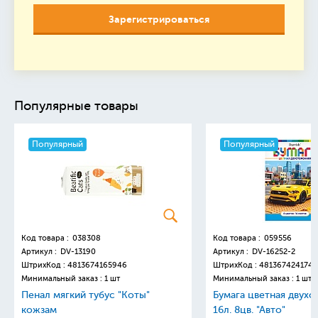
Зарегистрироваться
Популярные товары
Популярный
Популярный
Код товара :
038308
Код товара :
059556
Артикул :
DV-13190
Артикул :
DV-16252-2
ШтрихКод :
4813674165946
ШтрихКод :
4813674241749
Минимальный заказ : 1 шт
Минимальный заказ : 1 шт
Пенал мягкий тубус "Коты"
Бумага цветная двухс
кожзам
16л. 8цв. "Авто"