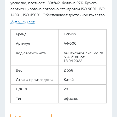
упаковке, плотность 80г/м2, белизна 97%. Бумага
сертифицирована согласно стандартам ISO 9001, ISO
14001, ISO 45001. Обеспечивает достойное качество
печати на различных видах оргтехники, прекрасно
Все описание
подходит для копировальных аппаратов и для
изготовления рабочих документов офиса.
Бренд
Darvish
Артикул
А4-500
Код сертификата
№Отказное письмо №
3-48/160 от
18.04.2022
Вес
2,558
Страна производства
Китай
НДС %
20
Тип
офисная