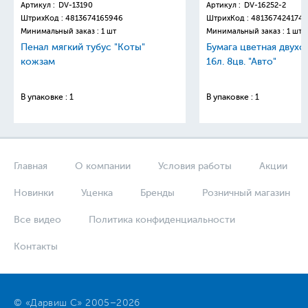
Артикул :
DV-13190
Артикул :
DV-16252-2
ШтрихКод :
4813674165946
ШтрихКод :
4813674241749
Минимальный заказ : 1 шт
Минимальный заказ : 1 шт
Пенал мягкий тубус "Коты"
Бумага цветная двухс
кожзам
16л. 8цв. "Авто"
В упаковке : 1
В упаковке : 1
Главная
О компании
Условия работы
Акции
Новинки
Уценка
Бренды
Розничный магазин
Все видео
Политика конфиденциальности
Контакты
© «Дарвиш С» 2005–2026