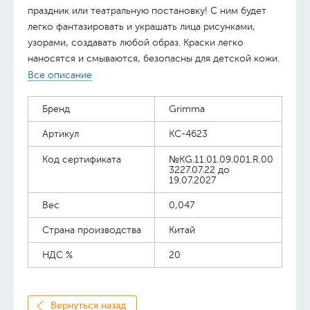
праздник или театральную постановку! С ним будет
легко фантазировать и украшать лица рисунками,
узорами, создавать любой образ. Краски легко
наносятся и смываются, безопасны для детской кожи.
В комплекте: 6 цветов (синий, зеленый, красный,
Все описание
черный, белый, желтый), 1 карандаш (черный), 1 спонж
и 1 аппликатор.
Бренд
Grimma
Артикул
КС-4623
Код сертификата
№KG.11.01.09.001.R.00
3227.07.22 до
19.07.2027
Вес
0,047
Страна производства
Китай
НДС %
20
Вернуться назад