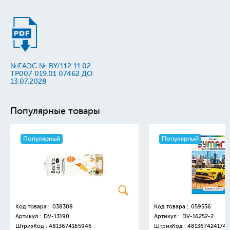
№ЕАЭС № BY/112 11.02.
TP007 019.01 07462 ДО
13.07.2028
Популярные товары
Популярный
Популярный
Код товара :
038308
Код товара :
059556
Артикул :
DV-13190
Артикул :
DV-16252-2
ШтрихКод :
4813674165946
ШтрихКод :
4813674241749