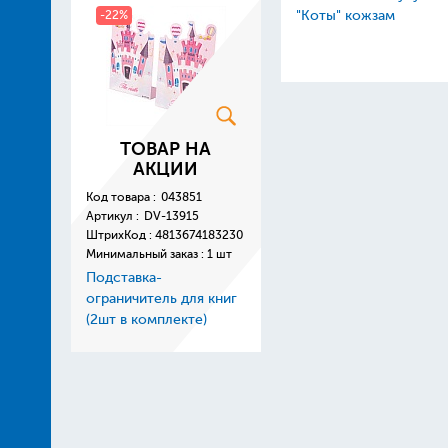
-22%
"Коты" кожзам
ТОВАР НА
АКЦИИ
Код товара :
043851
Артикул :
DV-13915
ШтрихКод :
4813674183230
Минимальный заказ : 1 шт
Подставка-
ограничитель для книг
(2шт в комплекте)
металлическая
13*10*20см