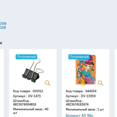
P008
028
ы
Популярный
Популярный
Код товара :
019312
Код товара :
044034
Артикул :
DV-1473
Артикул :
DV-13959
ШтрихКод :
ШтрихКод :
4813674004818
4813674183674
Минимальный заказ : 40
Минимальный заказ : 1 шт
шт
Блокнот А5 96л