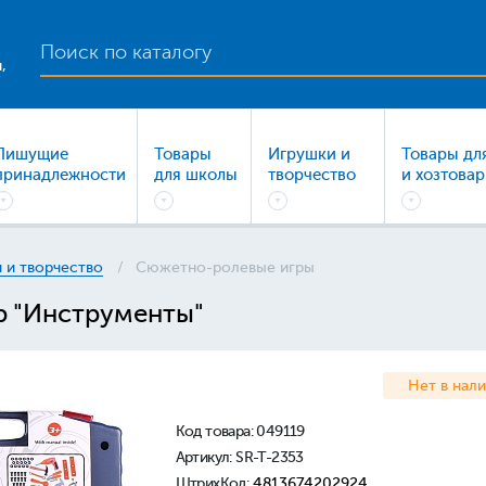
,
Пишущие
Товары
Игрушки и
Товары дл
принадлежности
для школы
творчество
и хозтова
 и творчество
Сюжетно-ролевые игры
р "Инструменты"
Нет в нал
Код товара:
049119
Артикул: SR-T-2353
ШтрихКод:
4813674202924