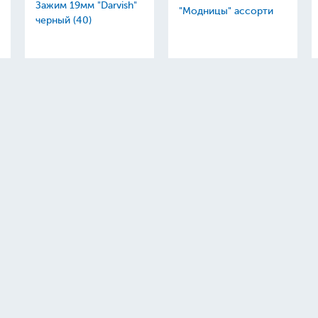
Зажим 19мм "Darvish"
"Модницы" ассорти
черный (40)