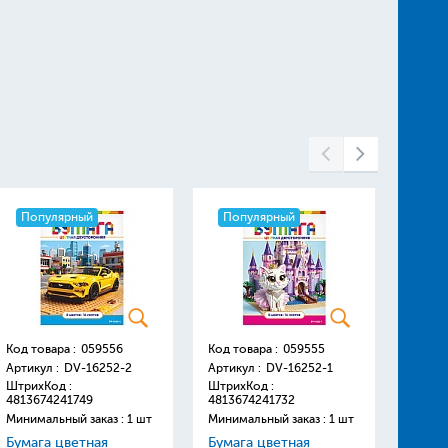
Популярный
Популярный
Поп
Код товара :
059556
Код товара :
059555
Код то
Артикул :
DV-16252-2
Артикул :
DV-16252-1
Артику
ШтрихКод :
ШтрихКод :
Штрих
4813674241749
4813674241732
48136
Минимальный заказ : 1 шт
Минимальный заказ : 1 шт
Минима
Бумага цветная
Бумага цветная
Краск