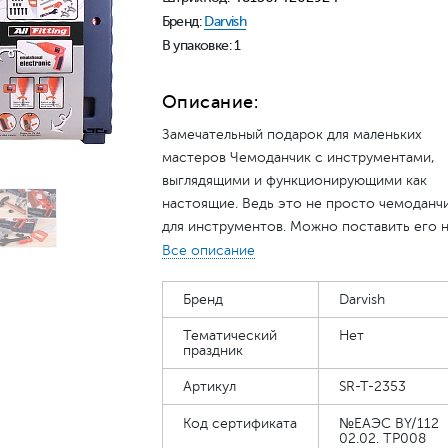
Бренд:
Darvish
В упаковке: 1
Описание:
Замечательный подарок для маленьких
мастеров Чемоданчик с инструментами,
выглядящими и функционирующими как
настоящие. Ведь это не просто чемоданч
для инструментов. Можно поставить его 
прочные, устойчивые пластиковые ножки 
Все описание
вот - стол для работы готов!И только в э
наборе имеется электрическая дрель, кот
Бренд
Darvish
может использоваться и как электродрель
Тематический
Нет
как шуруповерт (работает от 2-х батареек
праздник
типа АА - в комплект не входят). Мальчиш
Артикул
SR-T-2353
будут в восторге от такого подарка! Разм
упаковки: 40*33*7 см.
Код сертификата
№ЕАЭС BY/112
02.02. TP008