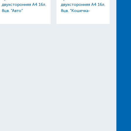
двухсторонняя А4 16л.
двухсторонняя А4 16л.
"Щено
8цв. "Авто"
8цв. "Кошечка-
пласт
принцесса"