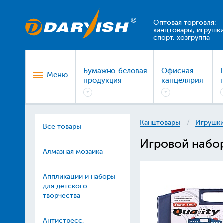
Оптовая торговля:
канцтовары, игрушки
спорт, хозгруппа
Бумажно-беловая
Офисная
Меню
продукция
канцелярия
Канцтовары
Игрушки
Все товары
Игровой набо
Алмазная мозаика
Аппликации и наборы
для детского
творчества
Антистресс,