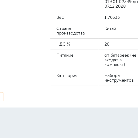
019.01 02349 до
07.12.2028
Вес
1,76333
Страна
Китай
производства
НДС %
20
Питание
от батареек (не
входят в
комплект)
Категория
Наборы
инструментов