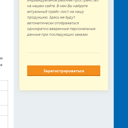
индивидуальное рабочее пространство
на нашем сайте. В нем Вы найдете
актуальный прайс-лист на нашу
продукцию. Здесь же будут
автоматически отображаться
однократно введенные персональные
данные при последующих заказах.
ик
на
Зарегистрироваться
и
том
орая
, и
ки
ер