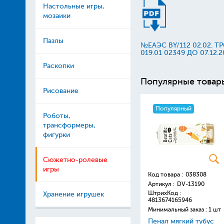
Настольные игры,
мозаики
Пазлы
№ЕАЭС BY/112 02.02. T
019.01 02349 ДО 07.12.2
Раскопки
Популярные товар
Рисование
Популярный
Роботы,
трансформеры,
фигурки
Сюжетно-ролевые
игры
Код товара :
038308
Артикул :
DV-13190
ШтрихКод :
Хранение игрушек
4813674165946
Минимальный заказ : 1 шт
Пенал мягкий тубус