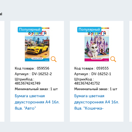
ы
Популярный
Популярный
Код товара :
059556
Код товара :
059555
Артикул :
DV-16252-2
Артикул :
DV-16252-1
ШтрихКод :
ШтрихКод :
4813674241749
4813674241732
Минимальный заказ : 1 шт
Минимальный заказ : 1 шт
Бумага цветная
Бумага цветная
двухсторонняя А4 16л.
двухсторонняя А4 16л.
8цв. "Авто"
8цв. "Кошечка-
принцесса"