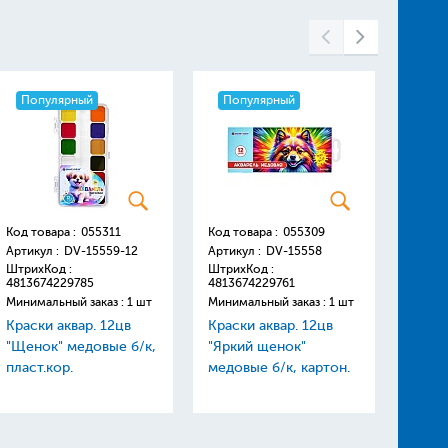
Популярный
Популярный
Поп
Код товара :
055311
Код товара :
055309
Код то
Артикул :
DV-15559-12
Артикул :
DV-15558
Артику
ШтрихКод :
ШтрихКод :
Штрих
4813674229785
4813674229761
48136
Минимальный заказ : 1 шт
Минимальный заказ : 1 шт
Минима
Краски аквар. 12цв
Краски аквар. 12цв
Линей
"Щенок" медовые б/к,
"Яркий щенок"
цветн
пласт.кор.
медовые б/к, картон.
мягки
упаковка
"Darvi