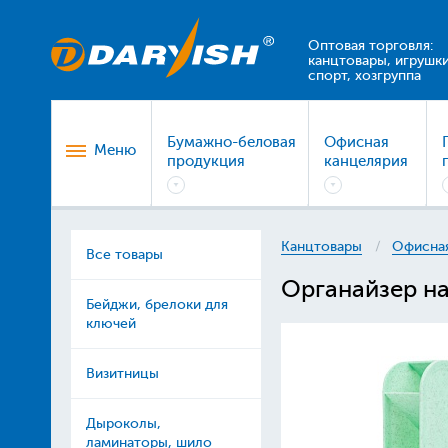
Оптовая торговля:
канцтовары, игрушки
спорт, хозгруппа
Бумажно-беловая
Офисная
Меню
продукция
канцелярия
Канцтовары
Офисная
Все товары
Органайзер н
Бейджи, брелоки для
ключей
Визитницы
Дыроколы,
ламинаторы, шило