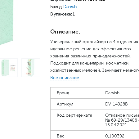
Бренд:
Darvish
В упаковке: 1
Описание:
Универсальный органайзер на 4 отделения
идеальное решение для эффективного
хранения различных принадлежностей.
Подходит для канцелярии, косметики,
хозяйственных мелочей. Занимает немног
места за счет своей конструкции. Можно
Все описание
использовать как вертикально, так и
горизонтально. Размер: 5*9*20,3 см. В
Бренд
Darvish
комплекте есть наклейки. Цвет: ассорти.
Артикул
DV-14928B
Упаковка:плёнка.
Код сертификата
Отказное пись
№ 69-29/13408 
15.04.2021
Вес
0,100392