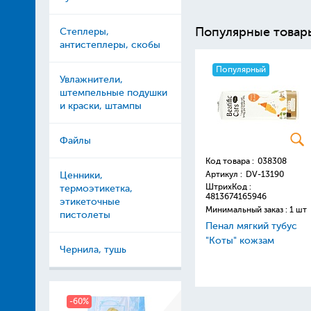
Популярные товар
Степлеры,
антистеплеры, скобы
Популярный
Увлажнители,
штемпельные подушки
и краски, штампы
Файлы
Код товара :
038308
Артикул :
DV-13190
Ценники,
ШтрихКод :
термоэтикетка,
4813674165946
этикеточные
Минимальный заказ : 1 шт
пистолеты
Пенал мягкий тубус
"Коты" кожзам
Чернила, тушь
-60%