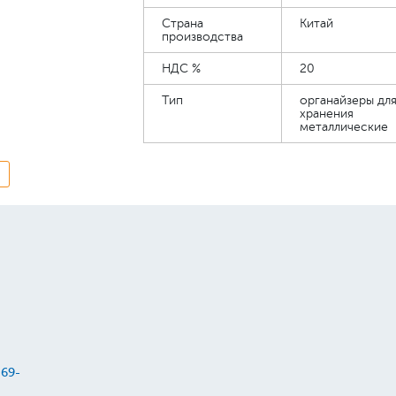
Страна
Китай
производства
НДС %
20
Тип
органайзеры дл
хранения
металлические
69-