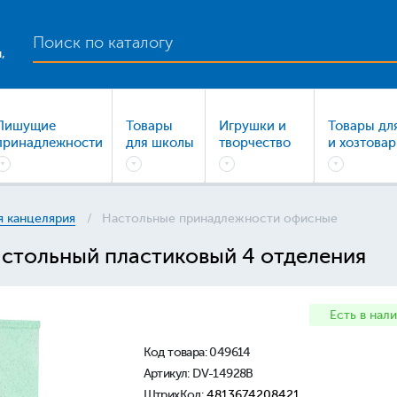
,
Пишущие
Товары
Игрушки и
Товары дл
принадлежности
для школы
творчество
и хозтова
 канцелярия
Настольные принадлежности офисные
астольный пластиковый 4 отделения
Есть в нал
Код товара:
049614
Артикул: DV-14928B
ШтрихКод:
4813674208421