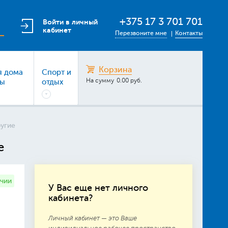
+375 17 3 701 701
Войти в личный
кабинет
Перезвоните мне
Контакты
Корзина
я дома
Спорт и
На сумму
0.00 руб.
ры
отдых
ругие
e
ичии
У Вас еще нет личного
кабинета?
Личный кабинет — это Ваше