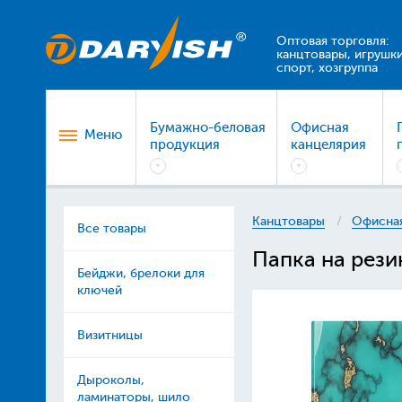
Оптовая торговля:
канцтовары, игрушки
спорт, хозгруппа
Бумажно-беловая
Офисная
Меню
продукция
канцелярия
Канцтовары
Офисная
Все товары
Папка на рези
Бейджи, брелоки для
ключей
Визитницы
Дыроколы,
ламинаторы, шило