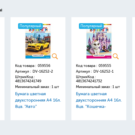
ы
Популярный
Популярный
Код товара :
059556
Код товара :
059555
Артикул :
DV-16252-2
Артикул :
DV-16252-1
ШтрихКод :
ШтрихКод :
4813674241749
4813674241732
Минимальный заказ : 1 шт
Минимальный заказ : 1 шт
Бумага цветная
Бумага цветная
двухсторонняя А4 16л.
двухсторонняя А4 16л.
8цв. "Авто"
8цв. "Кошечка-
принцесса"