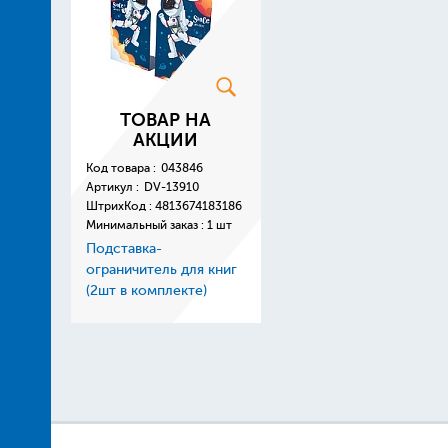
ТОВАР НА
АКЦИИ
Код товара :
043846
Артикул :
DV-13910
ШтрихКод :
4813674183186
Минимальный заказ : 1 шт
Подставка-
ограничитель для книг
(2шт в комплекте)
металлическая
13*10*20см