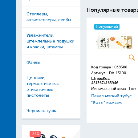
Популярные товар
Степлеры,
антистеплеры, скобы
Популярный
Увлажнители,
штемпельные подушки
и краски, штампы
Файлы
Код товара :
038308
Артикул :
DV-13190
Ценники,
ШтрихКод :
4813674165946
термоэтикетка,
Минимальный заказ : 1 шт
этикеточные
пистолеты
Пенал мягкий тубус
"Коты" кожзам
Чернила, тушь
-22%