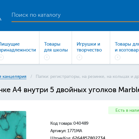
,
Пишущие
Товары
Игрушки и
Товары дл
принадлежности
для школы
творчество
и хозтова
 канцелярия
Папки: регистраторы, на резинке, на кольцах и д
нке А4 внутри 5 двойных уголков Marbl
Есть в нал
Код товара:
040489
Артикул: 1771MA
ШтрихКод:
6264857802734