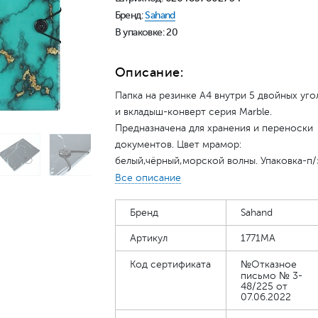
Бренд:
Sahand
В упаковке: 20
Описание:
Папка на резинке А4 внутри 5 двойных уго
и вкладыш-конверт серия Marble.
Предназначена для хранения и переноски
документов. Цвет мрамор:
белый,чёрный,морской волны. Упаковка-п/
пакет 32*26*1,5см
Все описание
Бренд
Sahand
Артикул
1771MA
Код сертификата
№Отказное
письмо № 3-
48/225 от
07.06.2022