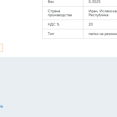
Вес
0,3025
Страна
Иран, Исламска
производства
Республика
НДС %
20
Тип
папки на резинк
 №