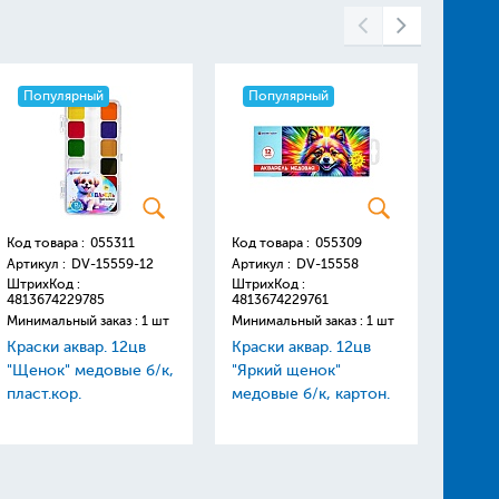
Популярный
Популярный
Поп
Код товара :
055311
Код товара :
055309
Код то
Артикул :
DV-15559-12
Артикул :
DV-15558
Артику
ШтрихКод :
ШтрихКод :
Штрих
4813674229785
4813674229761
48136
Минимальный заказ : 1 шт
Минимальный заказ : 1 шт
Минима
Краски аквар. 12цв
Краски аквар. 12цв
Линей
"Щенок" медовые б/к,
"Яркий щенок"
цветн
пласт.кор.
медовые б/к, картон.
мягки
упаковка
"Darvi