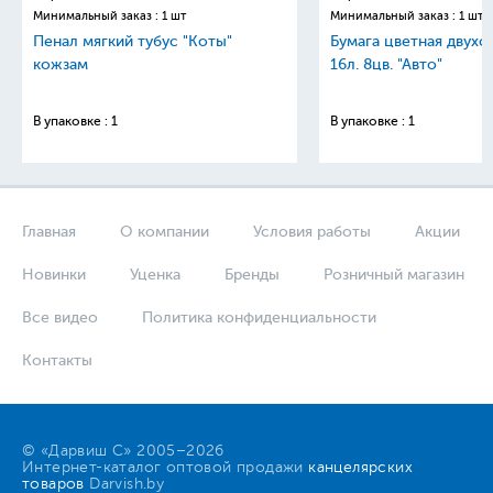
Минимальный заказ : 1 шт
Минимальный заказ : 1 шт
Пенал мягкий тубус "Коты"
Бумага цветная двухс
кожзам
16л. 8цв. "Авто"
В упаковке : 1
В упаковке : 1
Главная
О компании
Условия работы
Акции
Новинки
Уценка
Бренды
Розничный магазин
Все видео
Политика конфиденциальности
Контакты
© «Дарвиш С» 2005–2026
Интернет-каталог оптовой продажи
канцелярских
товаров
Darvish.by