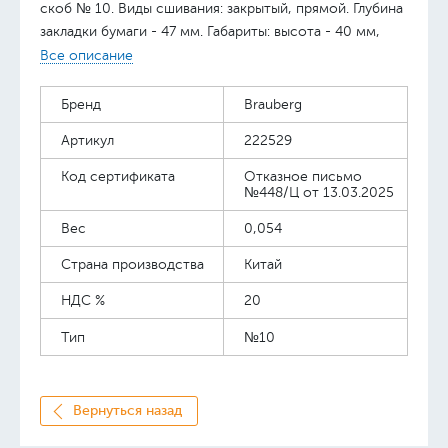
скоб № 10. Виды сшивания: закрытый, прямой. Глубина
закладки бумаги - 47 мм. Габариты: высота - 40 мм,
ширина - 20 мм, длина - 90 мм. Благодаря компактным
Все описание
размерам удобен в использовании и занимает мало
места на рабочем столе, а классический дизайн
Бренд
Brauberg
делает степлер подходящим к любому интерьеру.
Артикул
222529
Продается в картонной упаковке.
Код сертификата
Отказное письмо
№448/Ц от 13.03.2025
Вес
0,054
Страна производства
Китай
НДС %
20
Тип
№10
Вернуться назад