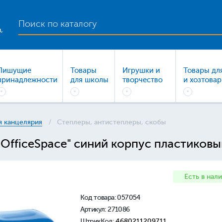
,
Пишущие
Товары
Игрушки и
Товары дл
принадлежности
для школы
творчество
и хозтова
 канцелярия
Степлеры, антистеплеры, скобы
OfficeSpace" синий корпус пластиковы
Есть в нал
Код товара:
057054
Артикул: 271086
ШтрихКод:
4680211209711