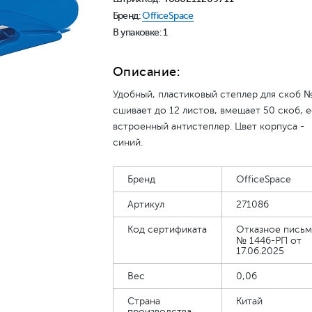
Бренд:
OfficeSpace
В упаковке: 1
Описание:
Удобный, пластиковый степлер для скоб 
сшивает до 12 листов, вмещает 50 скоб, е
встроенный антистеплер. Цвет корпуса -
синий.
Бренд
OfficeSpace
Артикул
271086
Код сертификата
Отказное пись
№ 1446-РП от
17.06.2025
Вес
0,06
Страна
Китай
производства