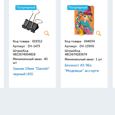
Популярный
Популярный
Код товара :
019312
Код товара :
044034
Артикул :
DV-1473
Артикул :
DV-13959
ШтрихКод :
ШтрихКод :
4813674004818
4813674183674
Минимальный заказ : 40
Минимальный заказ : 1 шт
шт
Блокнот А5 96л
Зажим 19мм "Darvish"
"Модницы" ассорти
черный (40)