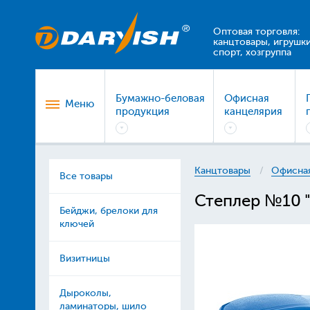
Оптовая торговля:
канцтовары, игрушки
спорт, хозгруппа
Бумажно-беловая
Офисная
Меню
продукция
канцелярия
Канцтовары
Офисная
Все товары
Степлер №10 "
Бейджи, брелоки для
ключей
Визитницы
Дыроколы,
ламинаторы, шило