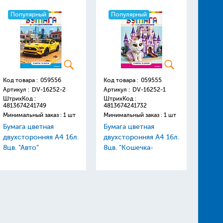
Популярный
Популярный
Поп
Код товара :
059556
Код товара :
059555
Код то
Артикул :
DV-16252-2
Артикул :
DV-16252-1
Артику
ШтрихКод :
ШтрихКод :
Штрих
4813674241749
4813674241732
48136
Минимальный заказ : 1 шт
Минимальный заказ : 1 шт
Минима
Бумага цветная
Бумага цветная
Краск
двухсторонняя А4 16л.
двухсторонняя А4 16л.
"Щено
8цв. "Авто"
8цв. "Кошечка-
пласт
принцесса"