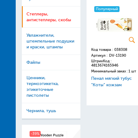
Популярный
Степлеры,
антистеплеры, скобы
Увлажнители,
штемпельные подушки
и краски, штампы
Код товара :
038308
Артикул :
DV-13190
ШтрихКод :
Файлы
4813674165946
Минимальный заказ : 1 шт
Ценники,
Пенал мягкий тубус
термоэтикетка,
"Коты" кожзам
этикеточные
пистолеты
Чернила, тушь
-39%