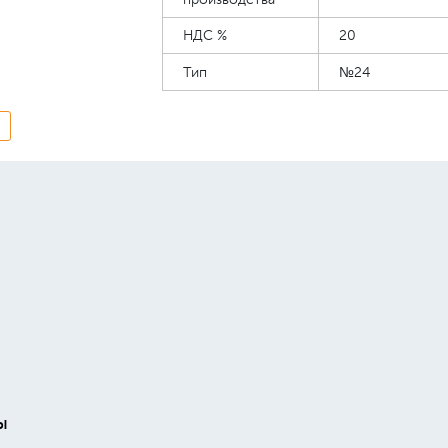
НДС %
20
Тип
№24
ы