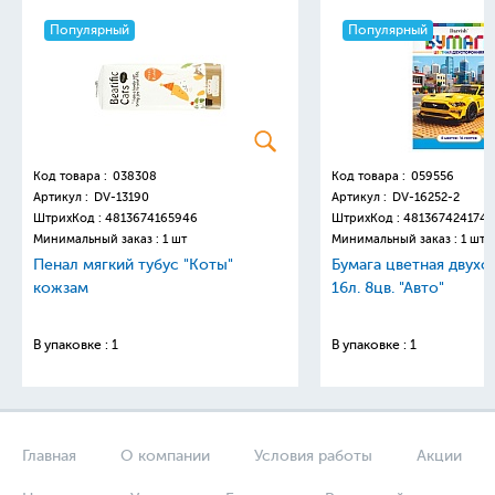
Популярный
Популярный
Код товара :
038308
Код товара :
059556
Артикул :
DV-13190
Артикул :
DV-16252-2
ШтрихКод :
4813674165946
ШтрихКод :
4813674241749
Минимальный заказ : 1 шт
Минимальный заказ : 1 шт
Пенал мягкий тубус "Коты"
Бумага цветная двухс
кожзам
16л. 8цв. "Авто"
В упаковке : 1
В упаковке : 1
Главная
О компании
Условия работы
Акции