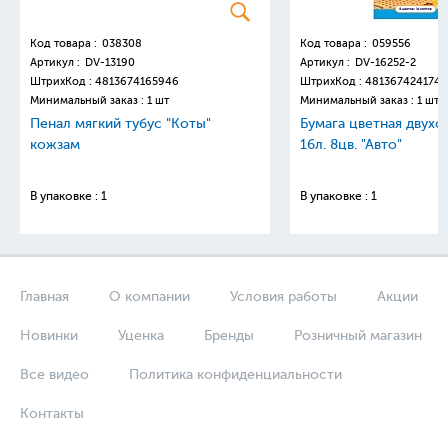
Код товара :
038308
Код товара :
059556
Артикул :
DV-13190
Артикул :
DV-16252-2
ШтрихКод :
4813674165946
ШтрихКод :
4813674241749
Минимальный заказ : 1 шт
Минимальный заказ : 1 шт
Пенал мягкий тубус "Коты"
Бумага цветная двухс
кожзам
16л. 8цв. "Авто"
В упаковке : 1
В упаковке : 1
Главная
О компании
Условия работы
Акции
Новинки
Уценка
Бренды
Розничный магазин
Все видео
Политика конфиденциальности
Контакты