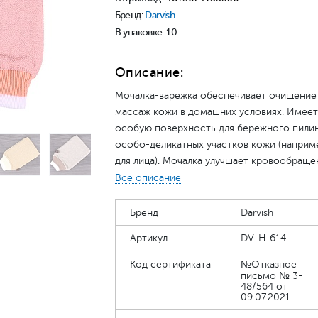
Бренд:
Darvish
В упаковке: 10
Описание:
Мочалка-варежка обеспечивает очищение
массаж кожи в домашних условиях. Имеет
особую поверхность для бережного пили
особо-деликатных участков кожи (наприм
для лица). Мочалка улучшает кровообраще
кожных покровов, бережно удаляет верхн
Все описание
слой эпидермиса. Мочалка-варежка сдела
из вискозы, а, значит, не вызывает аллергии
Бренд
Darvish
идеально очищает, обеспечивает пиллинг-
Артикул
DV-H-614
эффект, но при этом не травмирует кожу.
Мочалка-варежка обеспечивает отличное
Код сертификата
№Отказное
вспенивание и быстро сохнет. Благодаря
письмо № 3-
48/564 от
многониточному плетению, долго служит.
09.07.2021
Удобно сидит на руке во время