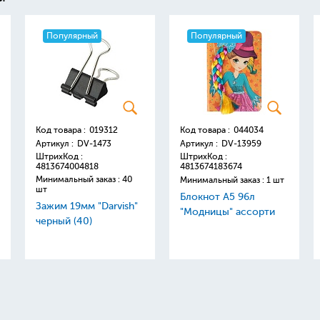
Популярный
Популярный
Код товара :
019312
Код товара :
044034
Артикул :
DV-1473
Артикул :
DV-13959
ШтрихКод :
ШтрихКод :
4813674004818
4813674183674
Минимальный заказ : 40
Минимальный заказ : 1 шт
шт
Блокнот А5 96л
Зажим 19мм "Darvish"
"Модницы" ассорти
черный (40)