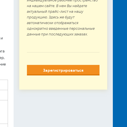
индивидуальное рабочее пространство
на нашем сайте. В нем Вы найдете
актуальный прайс-лист на нашу
продукцию. Здесь же будут
автоматически отображаться
однократно введенные персональные
данные при последующих заказах.
 и
нга
ер,
ние
Зарегистрироваться
ий
на
,