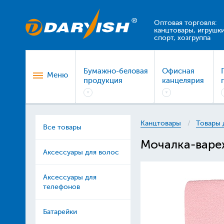
Оптовая торговля:
канцтовары, игрушки
спорт, хозгруппа
Бумажно-беловая
Офисная
Меню
продукция
канцелярия
Канцтовары
Товары 
Все товары
Мочалка-варе
Аксессуары для волос
Аксессуары для
телефонов
Батарейки