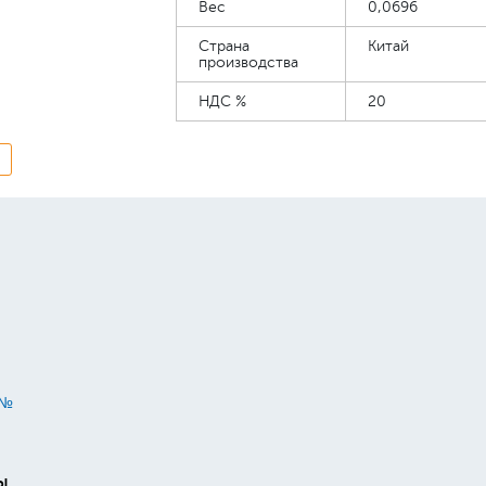
Вес
0,0696
использования. Размер варежки - 24х13х0,7
Упаковка - пакет с европодвесом
Страна
Китай
производства
НДС %
20
 №
ы