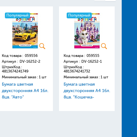
Популярный
Популярный
Поп
Код товара :
059556
Код товара :
059555
Код то
Артикул :
DV-16252-2
Артикул :
DV-16252-1
Артику
ШтрихКод :
ШтрихКод :
Штрих
4813674241749
4813674241732
48136
Минимальный заказ : 1 шт
Минимальный заказ : 1 шт
Минима
Бумага цветная
Бумага цветная
Краск
двухсторонняя А4 16л.
двухсторонняя А4 16л.
"Щено
8цв. "Авто"
8цв. "Кошечка-
пласт
принцесса"