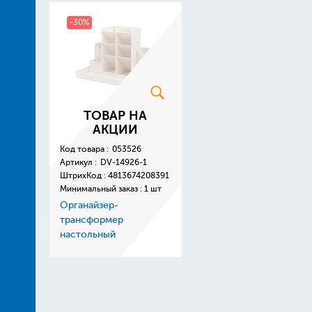
-30%
ТОВАР НА
АКЦИИ
Код товара :
053526
Артикул :
DV-14926-1
ШтрихКод :
4813674208391
Минимальный заказ : 1 шт
Органайзер-
трансформер
настольный
пластиковый 5
предметов белый