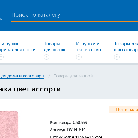
,
Пишущие
Товары
Игрушки и
Товары дл
принадлежности
для школы
творчество
и хозтова
для дома и хозтовары
Товары для ванной
жка цвет ассорти
Нет в нал
Код товара:
030339
Артикул: DV-H-614
ШтрихКод:
4813674133556