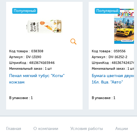
Популярный
Популярный
Код товара :
038308
Код товара :
059556
Артикул :
DV-13190
Артикул :
DV-16252-2
ШтрихКод :
4813674165946
ШтрихКод :
4813674241749
Минимальный заказ : 1 шт
Минимальный заказ : 1 шт
Пенал мягкий тубус "Коты"
Бумага цветная двухс
кожзам
16л. 8цв. "Авто"
В упаковке : 1
В упаковке : 1
Главная
О компании
Условия работы
Акции