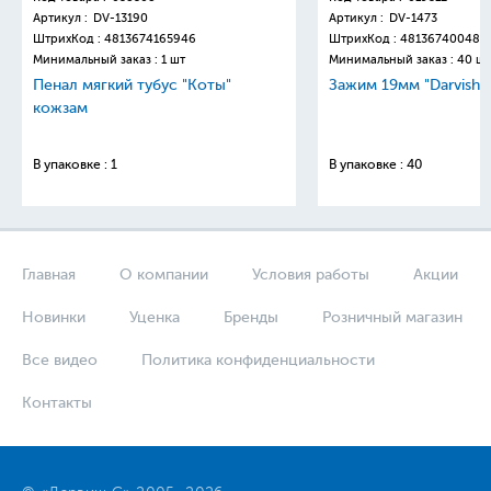
Артикул :
DV-13190
Артикул :
DV-1473
ШтрихКод :
4813674165946
ШтрихКод :
481367400481
Минимальный заказ : 1 шт
Минимальный заказ : 40 шт
Пенал мягкий тубус "Коты"
Зажим 19мм "Darvish"
кожзам
В упаковке : 1
В упаковке : 40
Главная
О компании
Условия работы
Акции
Новинки
Уценка
Бренды
Розничный магазин
Все видео
Политика конфиденциальности
Контакты