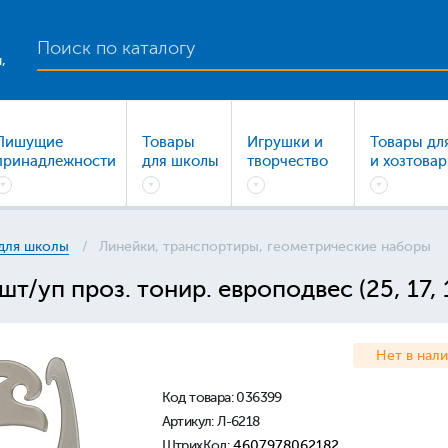
,
Пишущие
Товары
Игрушки и
Товары дл
принадлежности
для школы
творчество
и хозтова
для школы
Линейки, транспортиры, геометрические наборы
т/уп проз. тонир. европодвес (25, 17, 
Нет в нал
Код товара:
036399
Артикул: Л-6218
ШтрихКод:
4607978062182