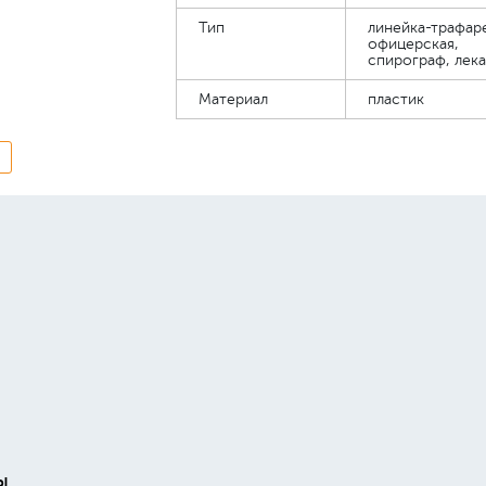
Тип
линейка-трафаре
офицерская,
спирограф, лека
Материал
пластик
ы