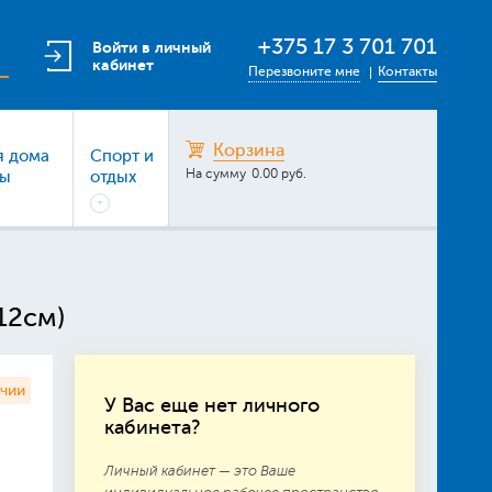
+375 17 3 701 701
Войти в личный
кабинет
Перезвоните мне
Контакты
Корзина
я дома
Спорт и
На сумму
0.00 руб.
ры
отдых
12см)
ичии
У Вас еще нет личного
кабинета?
Личный кабинет — это Ваше