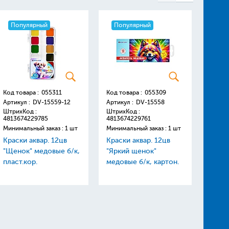
Популярный
Популярный
Поп
Код товара :
055311
Код товара :
055309
Код то
Артикул :
DV-15559-12
Артикул :
DV-15558
Артику
ШтрихКод :
ШтрихКод :
Штрих
4813674229785
4813674229761
48136
Минимальный заказ : 1 шт
Минимальный заказ : 1 шт
Минима
Краски аквар. 12цв
Краски аквар. 12цв
Линей
"Щенок" медовые б/к,
"Яркий щенок"
цветн
пласт.кор.
медовые б/к, картон.
мягки
упаковка
"Darvi