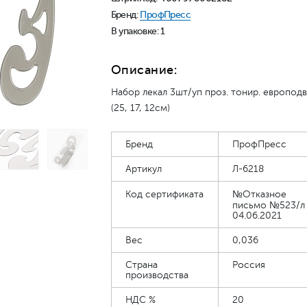
Бренд:
ПрофПресс
В упаковке: 1
Описание:
Набор лекал 3шт/уп проз. тонир. европод
(25, 17, 12см)
Бренд
ПрофПресс
Артикул
Л-6218
Код сертификата
№Отказное
письмо №523/л
04.06.2021
Вес
0,036
Страна
Россия
производства
НДС %
20