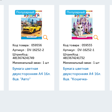
Популярный
Популярный
Код товара :
059556
Код товара :
059555
Артикул :
DV-16252-2
Артикул :
DV-16252-1
ШтрихКод :
ШтрихКод :
4813674241749
4813674241732
Минимальный заказ : 1 шт
Минимальный заказ : 1 шт
Бумага цветная
Бумага цветная
двухсторонняя А4 16л.
двухсторонняя А4 16л.
8цв. "Авто"
8цв. "Кошечка-
принцесса"