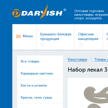
Оптовая торговля:
канцтовары, игрушки
спорт, хозгруппа
Бумажно-беловая
Офисная
Меню
продукция
канцелярия
Канцтовары
Товары 
Все товары
Набор лекал 3ш
Карандаши цветные
Кисти и штампы
Краски, гели, гуашь