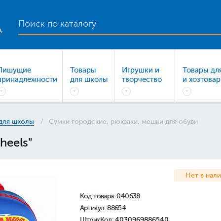
,
Пишущие
Товары
Игрушки и
Товары дл
принадлежности
для школы
творчество
и хозтова
для школы
Сумки городские, рюкзаки, мешки для обуви
heels"
Нет в нал
Код товара:
040638
Артикул: 88654
ШтрихКод:
4030969886540