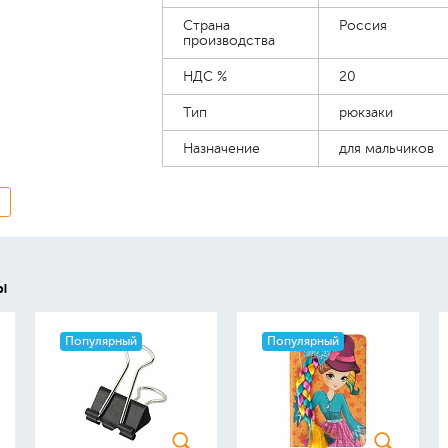
Страна
Россия
производства
НДС %
20
Тип
рюкзаки
Назначение
для мальчиков
ы
Популярный
Популярный