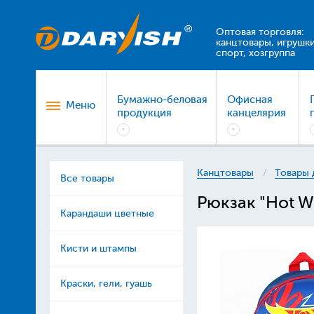
Оптовая торговля:
канцтовары, игрушки
спорт, хозгруппа
Бумажно-беловая
Офисная
Меню
продукция
канцелярия
Канцтовары
Товары 
Все товары
Рюкзак "Hot W
Карандаши цветные
Кисти и штампы
Краски, гели, гуашь