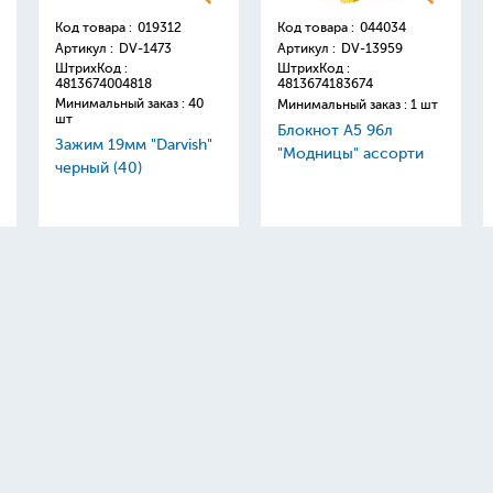
Код товара :
019312
Код товара :
044034
Артикул :
DV-1473
Артикул :
DV-13959
ШтрихКод :
ШтрихКод :
4813674004818
4813674183674
Минимальный заказ : 40
Минимальный заказ : 1 шт
шт
Блокнот А5 96л
Зажим 19мм "Darvish"
"Модницы" ассорти
черный (40)