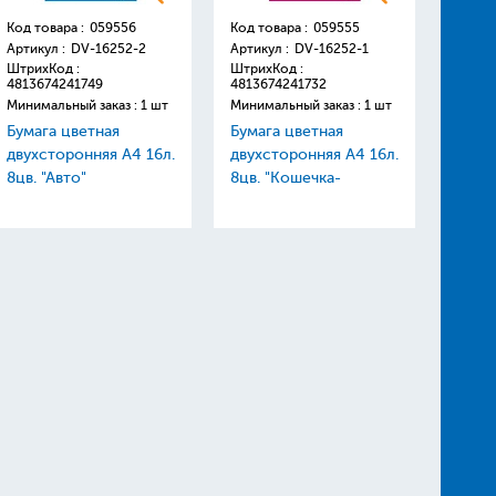
Код товара :
059556
Код товара :
059555
Код то
Артикул :
DV-16252-2
Артикул :
DV-16252-1
Артику
ШтрихКод :
ШтрихКод :
Штрих
4813674241749
4813674241732
48136
Минимальный заказ : 1 шт
Минимальный заказ : 1 шт
Минима
Бумага цветная
Бумага цветная
Краск
двухсторонняя А4 16л.
двухсторонняя А4 16л.
"Щено
8цв. "Авто"
8цв. "Кошечка-
пласт
принцесса"