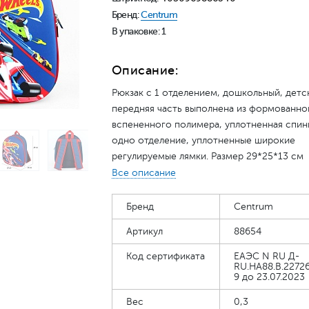
Бренд:
Centrum
В упаковке: 1
Описание:
Рюкзак с 1 отделением, дошкольный, детс
передняя часть выполнена из формованно
вспененного полимера, уплотненная спин
одно отделение, уплотненные широкие
регулируемые лямки. Размер 29*25*13 см
Производитель Centrum
Все описание
Бренд
Centrum
Артикул
88654
Код сертификата
ЕАЭС N RU Д-
RU.HA88.B.22726
9 до 23.07.2023
Вес
0,3